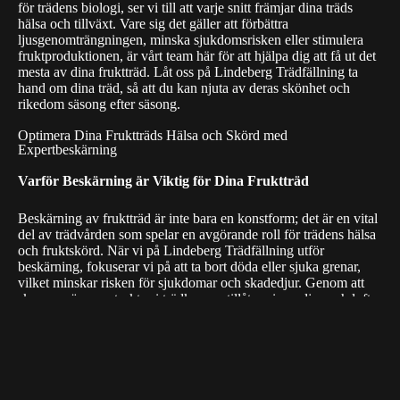
för trädens biologi, ser vi till att varje snitt främjar dina träds
hälsa och tillväxt. Vare sig det gäller att förbättra
ljusgenomträngningen, minska sjukdomsrisken eller stimulera
fruktproduktionen, är vårt team här för att hjälpa dig att få ut det
mesta av dina fruktträd. Låt oss på Lindeberg Trädfällning ta
hand om dina träd, så att du kan njuta av deras skönhet och
rikedom säsong efter säsong.
Optimera Dina Fruktträds Hälsa och Skörd med
Expertbeskärning
Varför Beskärning är Viktig för Dina Fruktträd
Beskärning av fruktträd är inte bara en konstform; det är en vital
del av trädvården som spelar en avgörande roll för trädens hälsa
och fruktskörd. När vi på Lindeberg Trädfällning utför
beskärning, fokuserar vi på att ta bort döda eller sjuka grenar,
vilket minskar risken för sjukdomar och skadedjur. Genom att
skapa en öppen struktur i trädkronan tillåter vi mer ljus och luft
att cirkulera, vilket är avgörande för fruktens mognad och
kvalitet. Vår expertis säkerställer att varje snitt görs med
precision, för att främja nya tillväxtpunkter och balansera trädet
för framtida tillväxt.